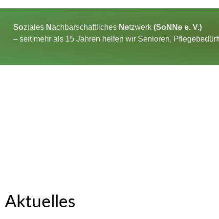
So
ziales
N
achbarschaftliches
Ne
tzwerk
(SoNNe e. V.)
– seit mehr als 15 Jahren helfen wir Senioren, Pflegebedür
Aktuelles