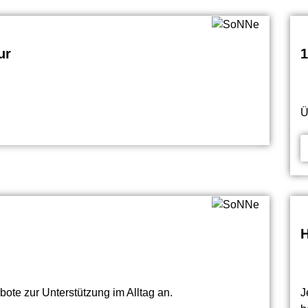
ur
1
Ü
H
bote zur Unterstützung im Alltag an.
J