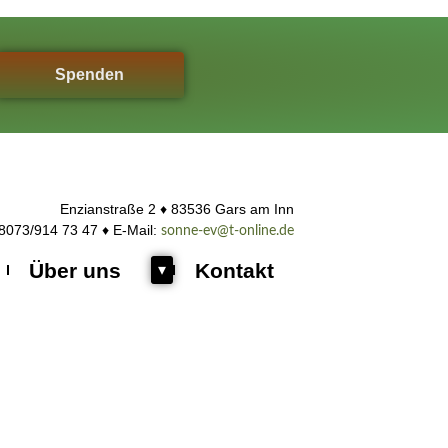
Spenden
Enzianstraße 2 ♦ 83536 Gars am Inn
08073/914 73 47 ♦ E-Mail:
sonne-ev@t-online.de
Über uns
Kontakt
Untermenü
▾