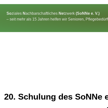
So
ziales
N
achbarschaftliches
Ne
tzwerk
(SoNNe e. V.)
– seit mehr als 15 Jahren helfen wir Senioren, Pflegebedür
20. Schulung des SoNNe e.