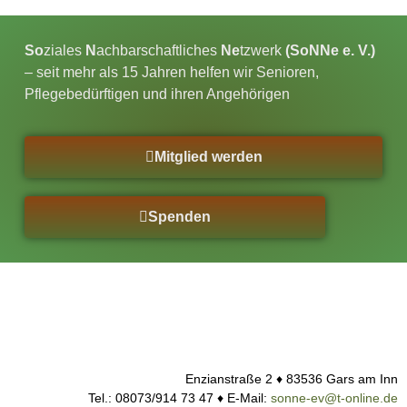
So
ziales
N
achbarschaftliches
Ne
tzwerk
(SoNNe e. V.)
– seit mehr als 15 Jahren helfen wir Senioren,
Pflegebedürftigen und ihren Angehörigen
Mitglied werden
Spenden
Enzianstraße 2 ♦ 83536 Gars am Inn
Tel.: 08073/914 73 47 ♦ E-Mail:
sonne-ev@t-online.de